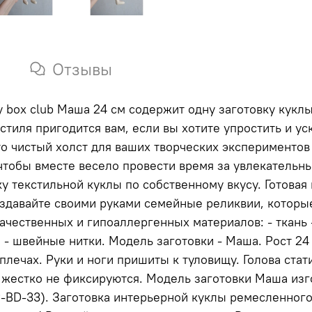
Отзывы
 box club Маша 24 см содержит одну заготовку куклы 
 весело провести время за увлекательным занятием. Вам необходим
обственному вкусу. Готовая кукла станет украшением вашего дома или
здавайте своими руками семейные реликвии, которые
чки
ноги пришиты к туловищу. Голова статичная. Тело без каркаса. Поэто
зготавливается в двух размерах: - 24 см (артикул