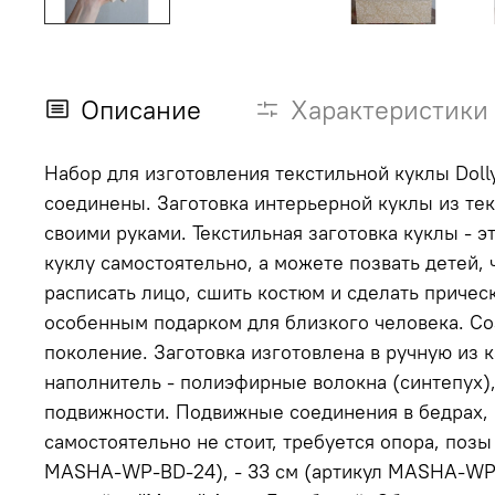
Описание
Характеристики
Набор для изготовления текстильной куклы Dolly
соединены. Заготовка интерьерной куклы из текстиля пригодится вам, если вы хотите упростить и ускорить процесс создания декоративной куклы
своими руками. Текстильная заготовка куклы - это чистый холст для ваших творческих экспериментов и самовыражения. Вы можете сделать свою
куклу самостоятельно, а можете позвать детей, чтобы вместе
расписать лицо, сшить костюм и сделать прическу текстильной куклы по с
особенным подарком для близкого человека. Со
поколение. Заготовка изготовлена в ручную из качественных и гипоаллергенных материалов: - ткань - 100% хлопок, цвет ткани - светло-бежевый, -
наполнитель - полиэфирные волокна (синтепух), - швейные нитки. Модель заготовки - Маша. Рост 24 см. Пропорции тела 1:3. В теле куклы 4 то
подвижности. Подвижные соединения в бедрах, плечах. Руки и 
самостоятельно не стоит, требуется опора, позы жестко не фиксируются. Модель заготовки Маша и
MASHA-WP-BD-24), - 33 см (артикул MASHA-WP-BD-33). Заготовка интерьерной куклы ремесленного производства выполнена по авторской