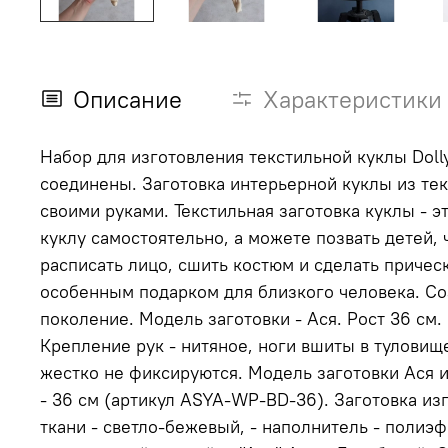
Описание
Характеристики
Набор для изготовления текстильной куклы Dolly
соединены. Заготовка интерьерной куклы из текстиля пригодится вам, если вы хотите упростить и ускорить процесс создания декоративной куклы
своими руками. Текстильная заготовка куклы - это чистый холст для ваших творческих экспериментов и самовыражения. Вы можете сделать свою
куклу самостоятельно, а можете позвать детей, чтобы вместе
расписать лицо, сшить костюм и сделать прическу текстильной куклы по с
особенным подарком для близкого человека. Со
поколение. Модель заготовки - Ася. Рост 36 см. Пропорции тела 1:5. В теле куклы 4 точки подвижности. Подвижные соединения в бедрах, плечах.
Крепление рук - нитяное, ноги вшиты в туловище. Голова статичная. Тело без каркаса. Поэтому кукла само
жестко не фиксируются. Модель заготовки Ася изготавливается в трех размерах: - 18 см (артикул ASYA-WP-BD-18), - 27 см (артикул ASYA-WP-BD-27),
- 36 см (артикул ASYA-WP-BD-36). Заготовка изготовлена в ручную из качественных и гипоаллергенных материалов: - ткань - 100% хлопок, цвет
ткани - светло-бежевый, - наполнитель - полиэфирные волокна (синтепух), - вощеная нить, - швейные нитки. Заготовка текстильной куклы выполнена