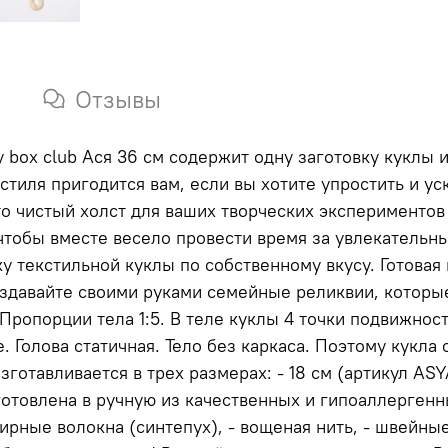
Отзывы
 box club Ася 36 см содержит одну заготовку куклы и
 весело провести время за увлекательным занятием. Вам необходим
обственному вкусу. Готовая кукла станет украшением вашего дома или
здавайте своими руками семейные реликвии, которые
стоятельно не стоит, требуется опора, позы